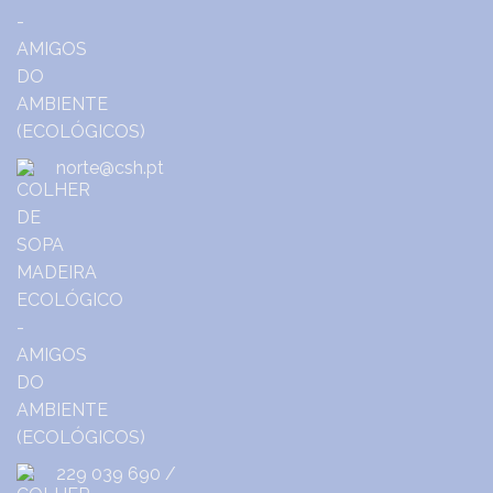
norte@csh.pt
229 039 690
/