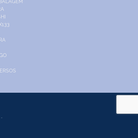
o.
m Portal do Consumidor
www.consumidor.pt