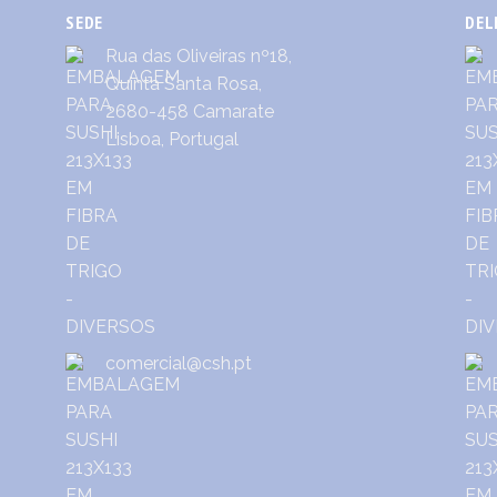
SEDE
DEL
Rua das Oliveiras nº18,
Quinta Santa Rosa,
2680-458 Camarate
Lisboa, Portugal
comercial@csh.pt