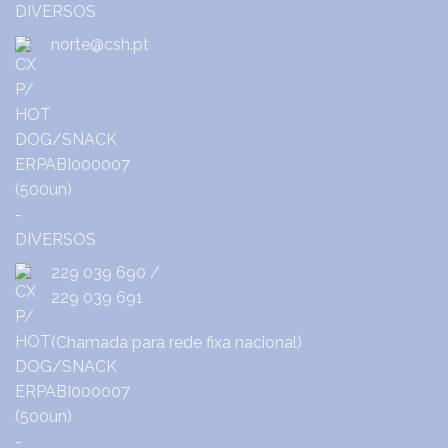
norte@csh.pt
229 039 690
/
229 039 691
(Chamada para rede fixa nacional)