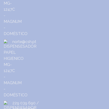
norte@csh.pt
229 039 690
/