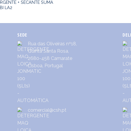
RGENTE + SECANTE SUMA
I LA2
SEDE
DEL
Rua das Oliveiras nº18,
Quinta Santa Rosa,
2680-458 Camarate
Lisboa, Portugal
comercial@csh.pt