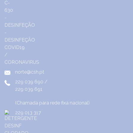
norte@csh.pt
229 039 690
/
229 039 691
(Chamada para rede fixa nacional)
229 013 317