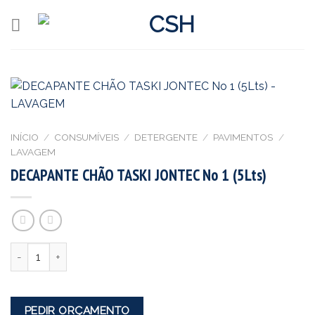
Skip
to
content
INÍCIO
/
CONSUMÍVEIS
/
DETERGENTE
/
PAVIMENTOS
/
LAVAGEM
DECAPANTE CHÃO TASKI JONTEC No 1 (5Lts)
Quantidade
PEDIR ORÇAMENTO