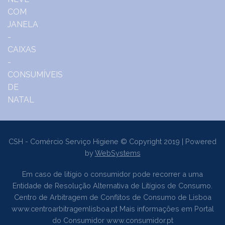
CSH - Comércio Serviço Higiene © Copyright 2019 | Powered
by
WebSystems
Em caso de litígio o consumidor pode recorrer a uma
Entidade de Resolução Alternativa de Litígios de Consumo.
Centro de Arbitragem de Conflitos de Consumo de Lisboa
www.centroarbitragemlisboa.pt
Mais informações em Portal
do Consumidor
www.consumidor.pt