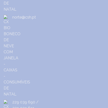
norte@csh.pt
229 039 690
/