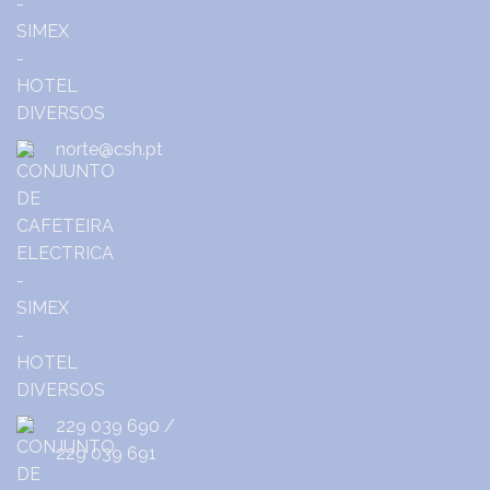
norte@csh.pt
229 039 690
/
229 039 691