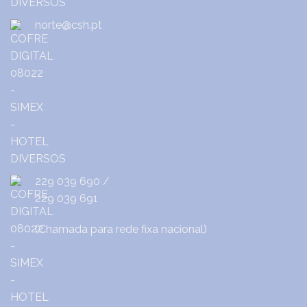
norte@csh.pt
229 039 690
/
229 039 691
(Chamada para rede fixa nacional)