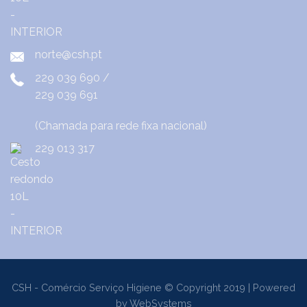
norte@csh.pt
229 039 690
/
229 039 691
(Chamada para rede fixa nacional)
229 013 317
CSH - Comércio Serviço Higiene © Copyright 2019 | Powered
by
WebSystems