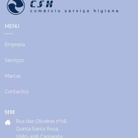
MENU
Empresa
Serviços
Marcas
Contactos
SEDE
Rua das Oliveiras nº18,
Quinta Santa Rosa,
2680-458 Camarate