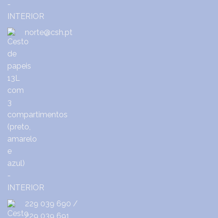
norte@csh.pt
229 039 690
/
229 039 691