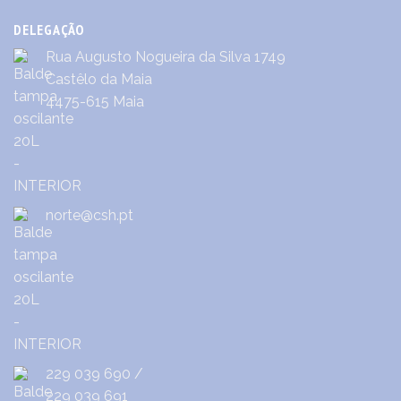
DELEGAÇÃO
Rua Augusto Nogueira da Silva 1749
Castêlo da Maia
4475-615 Maia
norte@csh.pt
229 039 690
/
229 039 691