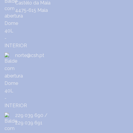
Castêlo da Maia
4475-615 Maia
norte@csh.pt
229 039 690
/
229 039 691