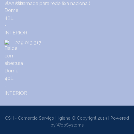
(Chamada para rede fixa nacional)
229 013 317
CSH - Comércio Serviço Higiene © Copyright 2019 | Powered
by
WebSystems