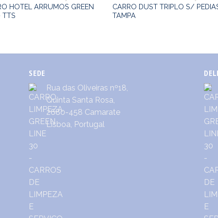
RO HOTEL ARRUMOS GREEN
CARRO DUST TRIPLO S/ PEDIA
– TTS
TAMPA
SEDE
DEL
Rua das Oliveiras nº18,
Quinta Santa Rosa,
2680-458 Camarate
Lisboa, Portugal