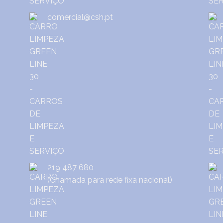
comercial@csh.pt
219 487 680
(Chamada para rede fixa nacional)