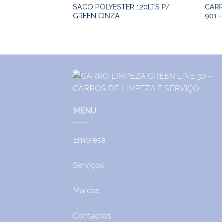
SACO POLYESTER 120LTS P/
CAR
REEN 900
GREEN CINZA
901 
MENU
Empresa
Serviços
Marcas
Contactos