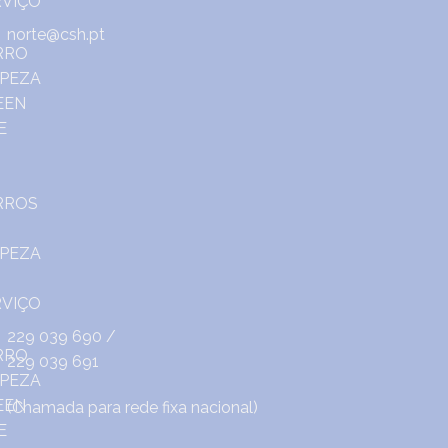
norte@csh.pt
229 039 690
/
229 039 691
(Chamada para rede fixa nacional)