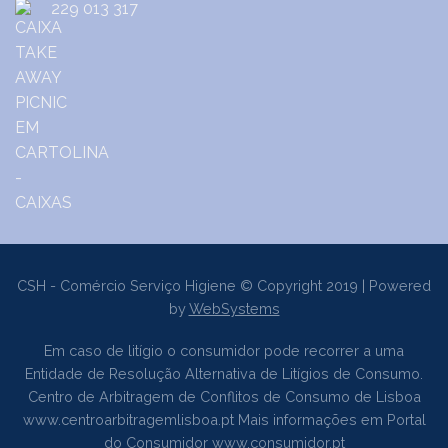
229 013 317
CSH - Comércio Serviço Higiene © Copyright 2019 | Powered
by
WebSystems
Em caso de litígio o consumidor pode recorrer a uma
Entidade de Resolução Alternativa de Litígios de Consumo.
Centro de Arbitragem de Conflitos de Consumo de Lisboa
www.centroarbitragemlisboa.pt
Mais informações em Portal
do Consumidor
www.consumidor.pt