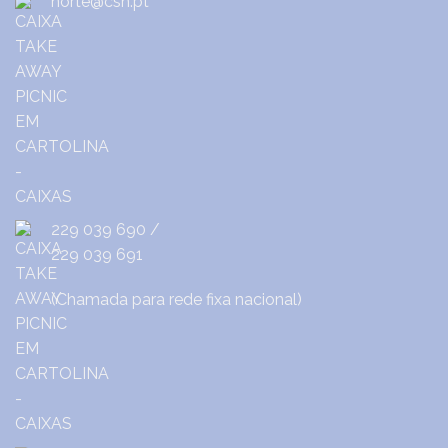
norte@csh.pt
229 039 690
/
229 039 691
(Chamada para rede fixa nacional)