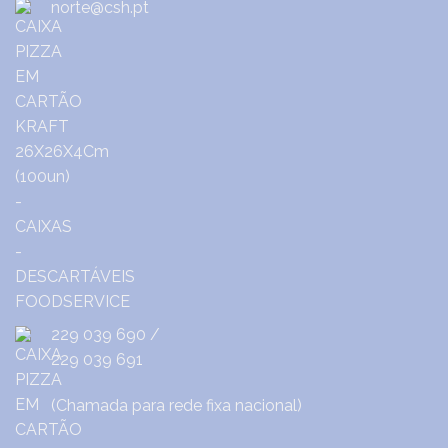
norte@csh.pt
229 039 690
/
229 039 691
(Chamada para rede fixa nacional)