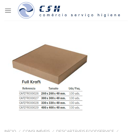
Skip
to
content
INÍCIO
/
CONSUMÍVEIS
/
DESCARTÁVEIS FOODSERVICE
/