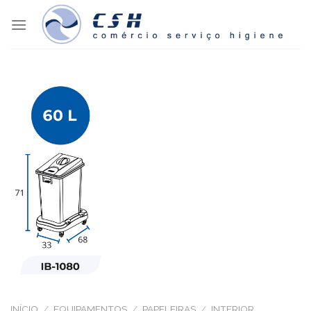
Skip
to
content
INÍCIO
/
EQUIPAMENTOS
/
PAPELEIRAS
/
INTERIOR