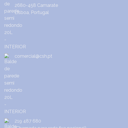
2680-458 Camarate
Lisboa, Portugal
comercial@csh.pt
219 487 680