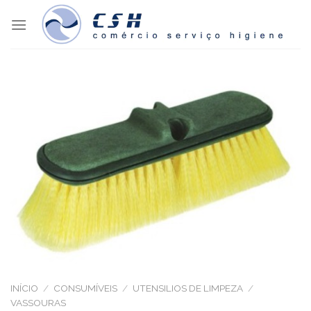
Skip
to
content
INÍCIO
/
CONSUMÍVEIS
/
UTENSILIOS DE LIMPEZA
/
VASSOURAS