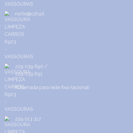
norte@csh.pt
229 039 690
/
229 039 691
(Chamada para rede fixa nacional)
229 013 317