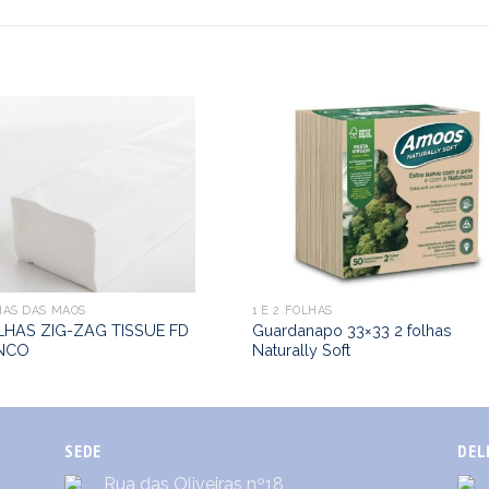
HAS DAS MÃOS
1 E 2 FOLHAS
HAS ZIG-ZAG TISSUE FD
Guardanapo 33×33 2 folhas
NCO
Naturally Soft
SEDE
DEL
Rua das Oliveiras nº18,