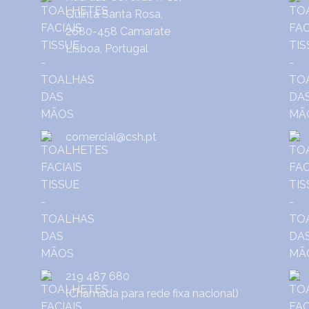
Quinta Santa Rosa,
2680-458 Camarate
Lisboa, Portugal
comercial@csh.pt
219 487 680
(Chamada para rede fixa nacional)