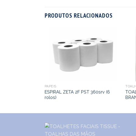
PRODUTOS RELACIONADOS
0 2 folhas
PAPEIS
TOAL
ESPIRAL ZETA 2F PST 360srv (6
TOAL
rolos)
BRA