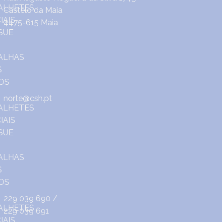
Castêlo da Maia
4475-615 Maia
norte@csh.pt
229 039 690
/
229 039 691