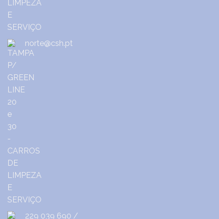
norte@csh.pt
229 039 690
/