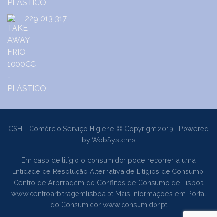
229 013 317
CSH - Comércio Serviço Higiene © Copyright 2019 | Powered
by
WebSystems
Em caso de litígio o consumidor pode recorrer a uma
Entidade de Resolução Alternativa de Litígios de Consumo.
Centro de Arbitragem de Conflitos de Consumo de Lisboa
www.centroarbitragemlisboa.pt
Mais informações em Portal
do Consumidor
www.consumidor.pt