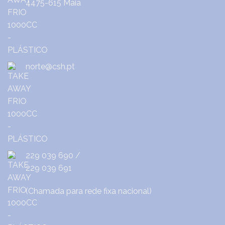
4475-615 Maia
norte@csh.pt
229 039 690
/
229 039 691
(Chamada para rede fixa nacional)