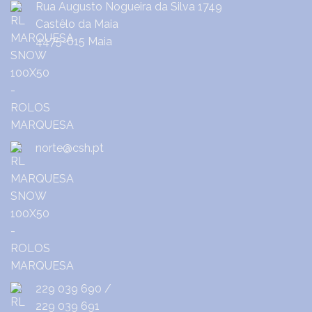
Rua Augusto Nogueira da Silva 1749
Castêlo da Maia
4475-615 Maia
norte@csh.pt
229 039 690
/
229 039 691