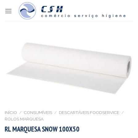
Skip
to
content
INÍCIO
/
CONSUMÍVEIS
/
DESCARTÁVEIS FOODSERVICE
/
ROLOS MARQUESA
RL MARQUESA SNOW 100X50