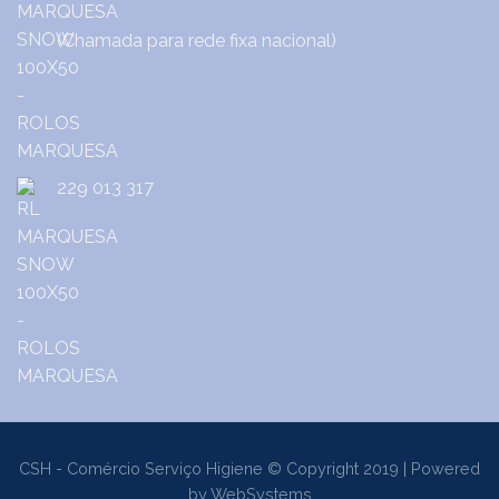
(Chamada para rede fixa nacional)
229 013 317
CSH - Comércio Serviço Higiene © Copyright 2019 | Powered
by
WebSystems