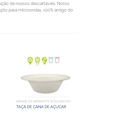
ução de nossos descartáveis. Nosso
o. Apto para microondas. 100% amigo do
AMIGOS DO AMBIENTE (ECOLÓGICOS)
AMIGOS DO AMBIENT
PRATO RETANGU
TAÇA DE CANA DE AÇUCAR
AÇUCAR