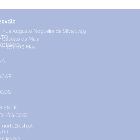
EGAÇÃO
Rua Augusto Nogueira da Silva 1749
Castêlo da Maia
4475-615 Maia
norte@csh.pt