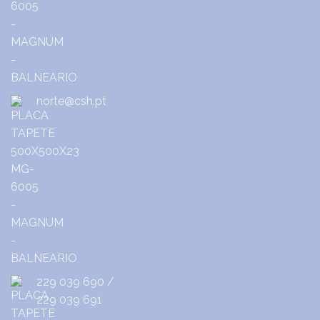
norte@csh.pt
229 039 690
/
229 039 691