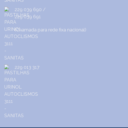
229 039 690
/
229 039 691
(Chamada para rede fixa nacional)
229 013 317