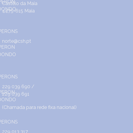
Castêlo da Maia
4475-615 Maia
norte@csh.pt
229 039 690
/
229 039 691
(Chamada para rede fixa nacional)
229 013 317