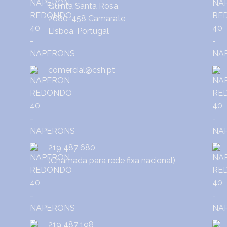
Quinta Santa Rosa,
2680-458 Camarate
Lisboa, Portugal
comercial@csh.pt
219 487 680
(Chamada para rede fixa nacional)
219 487 198