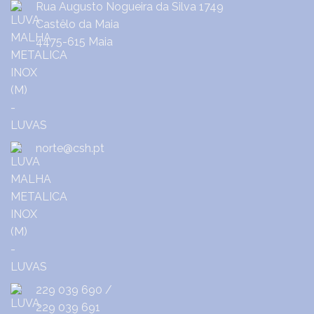
Rua Augusto Nogueira da Silva 1749
Castêlo da Maia
4475-615 Maia
norte@csh.pt
229 039 690
/
229 039 691