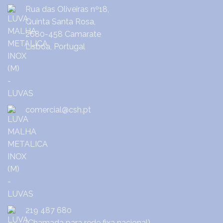
Rua das Oliveiras nº18,
Quinta Santa Rosa,
2680-458 Camarate
Lisboa, Portugal
comercial@csh.pt
219 487 680
(Chamada para rede fixa nacional)