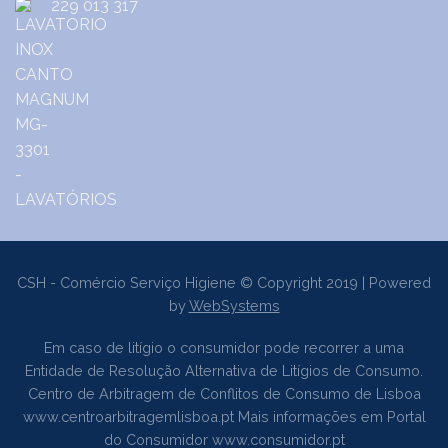
229 013 317
CSH - Comércio Serviço Higiene © Copyright 2019 | Powered
by
WebSystems
Em caso de litígio o consumidor pode recorrer a uma
Entidade de Resolução Alternativa de Litígios de Consumo.
Centro de Arbitragem de Conflitos de Consumo de Lisboa
www.centroarbitragemlisboa.pt
Mais informações em Portal
do Consumidor
www.consumidor.pt