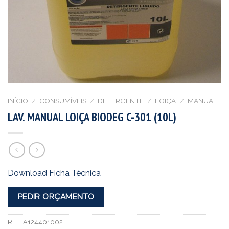
INÍCIO
/
CONSUMÍVEIS
/
DETERGENTE
/
LOIÇA
/
MANUAL
LAV. MANUAL LOIÇA BIODEG C-301 (10L)
Download Ficha Técnica
PEDIR ORÇAMENTO
REF:
A124401002