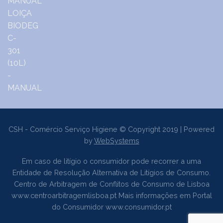
CSH - Comércio Serviço Higiene © Copyright 2019 | Powered
by
WebSystems
Em caso de litígio o consumidor pode recorrer a uma
Entidade de Resolução Alternativa de Litígios de Consumo.
Centro de Arbitragem de Conflitos de Consumo de Lisboa
www.centroarbitragemlisboa.pt
Mais informações em Portal
do Consumidor
www.consumidor.pt