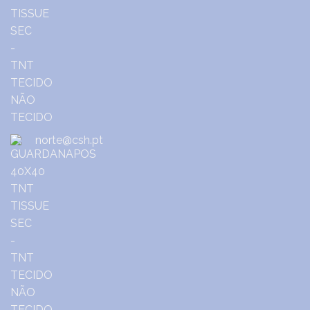
norte@csh.pt