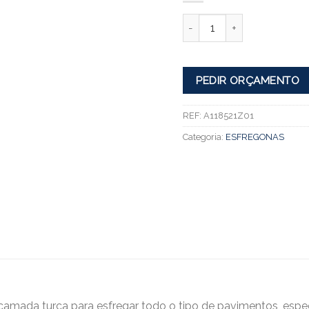
Quantidade
PEDIR ORÇAMENTO
REF:
A118521Z01
Categoria:
ESFREGONAS
 camada turca para esfregar todo o tipo de pavimentos, esp