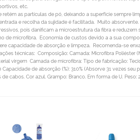
ortivos, etc.
ai e retém as partículas de pó, deixando a superfície sempre li
 entrada e recolha da sujidade é facilitada.  Muito absorvente
ssivos, pois danificam a microestrutura da fibra e reduzem su
o de microfibra.  Economia de custos devido a a sua compo
nfere capacidade de absorção e limpeza.  Recomenda-se enxa
ações técnicas:  Composição: Camada: Microfibra Poliéster (
ial virgem  Camada de microfibra: Tipo de fabricação: Teci
,00 Capacidade de absorção (%): 310% (Absorve 31 vezes seu
os de cabos. Cor azul. Grampo: Branco. Em forma de U. Peso: 