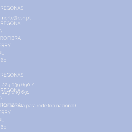
norte@csh.pt
229 039 690
/
229 039 691
(Chamada para rede fixa nacional)