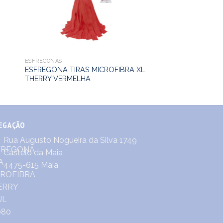
ESFREGONAS
ESFREGONA TIRAS MICROFIBRA XL
THERRY VERMELHA
EGAÇÃO
Rua Augusto Nogueira da Silva 1749
Castêlo da Maia
4475-615 Maia