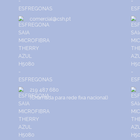
comercial@csh.pt
219 487 680
(Chamada para rede fixa nacional)