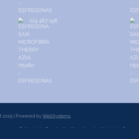
219 487 198
t 2019 | Powered by
WebSystems
er a uma Entidade de Resolução Alternativa de Litígios de Consum
sumo de Lisboa
www.centroarbitragemlisboa.pt
Mais informações e