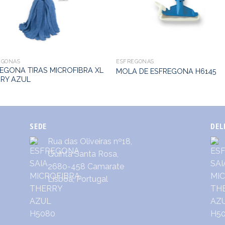
EGONAS
ESFREGONAS
EGONA TIRAS MICROFIBRA XL
MOLA DE ESFREGONA H6145
RY AZUL
SEDE
DEL
Rua das Oliveiras nº18,
Quinta Santa Rosa,
2680-458 Camarate
Lisboa, Portugal