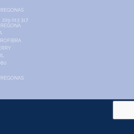
229 013 317
o.
m Portal do Consumidor
www.consumidor.pt