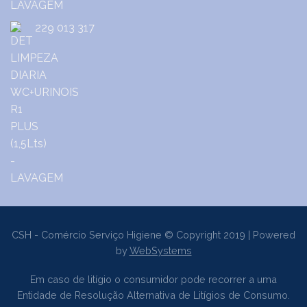
229 013 317
CSH - Comércio Serviço Higiene © Copyright 2019 | Powered
by
WebSystems
Em caso de litígio o consumidor pode recorrer a uma
Entidade de Resolução Alternativa de Litígios de Consumo.