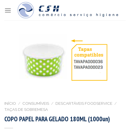
Skip
to
content
INÍCIO
/
CONSUMÍVEIS
/
DESCARTÁVEIS FOODSERVICE
/
TAÇAS DE SOBREMESA
COPO PAPEL PARA GELADO 180ML (1000un)