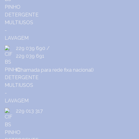
229 039 690
/
229 039 691
(Chamada para rede fixa nacional)
229 013 317