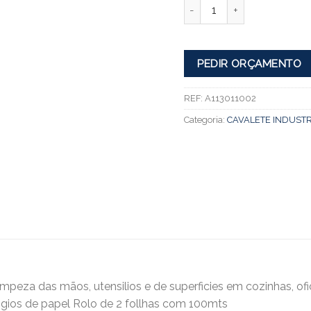
Quantidade
PEDIR ORÇAMENTO
REF:
A113011002
Categoria:
CAVALETE INDUSTR
impeza das mãos, utensilios e de superficies em cozinhas, ofi
igios de papel Rolo de 2 follhas com 100mts