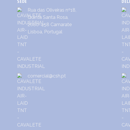
SEDE
DEL
Rua das Oliveiras nº18,
Quinta Santa Rosa,
2680-458 Camarate
Lisboa, Portugal
comercial@csh.pt