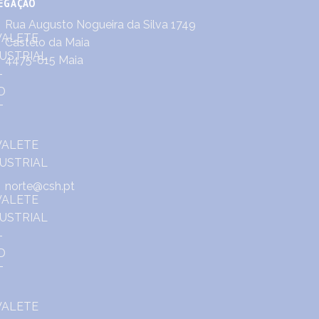
EGAÇÃO
Rua Augusto Nogueira da Silva 1749
Castêlo da Maia
4475-615 Maia
norte@csh.pt