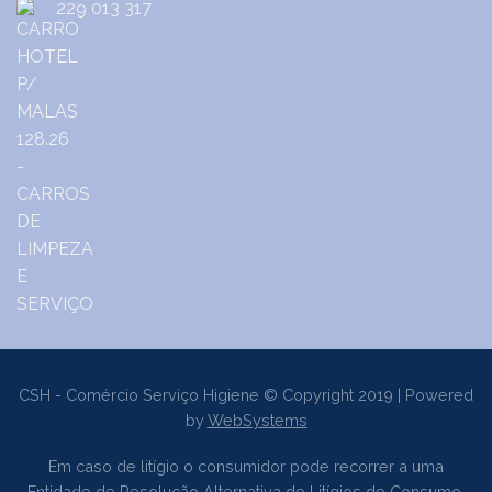
229 013 317
CSH - Comércio Serviço Higiene © Copyright 2019 | Powered
by
WebSystems
Em caso de litígio o consumidor pode recorrer a uma
Entidade de Resolução Alternativa de Litígios de Consumo.