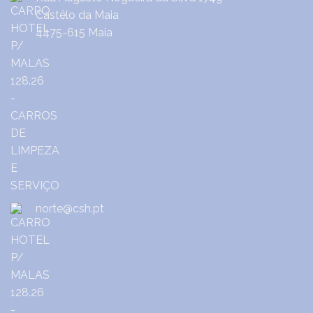
Castêlo da Maia
4475-615 Maia
norte@csh.pt