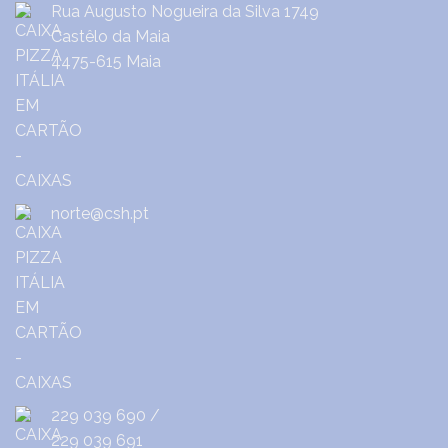
Rua Augusto Nogueira da Silva 1749
Castêlo da Maia
4475-615 Maia
norte@csh.pt
229 039 690
/
229 039 691