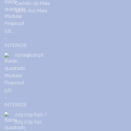
Castêlo da Maia
4475-615 Maia
norte@csh.pt
229 039 690
/
229 039 691