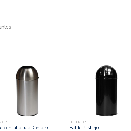
entos
RIOR
INTERIOR
de com abertura Dome 40L
Balde Push 40L