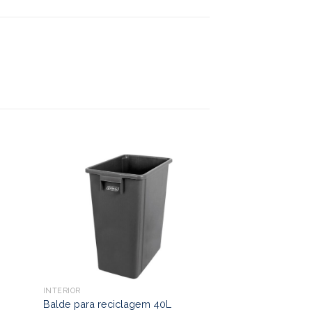
INTERIOR
INTERIOR
Balde para reciclagem 40L
Balde com abert