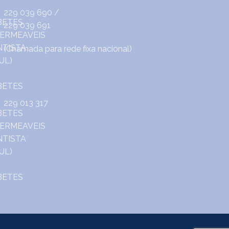
229 039 690
/
229 039 691
(Chamada para rede fixa nacional)
229 013 317