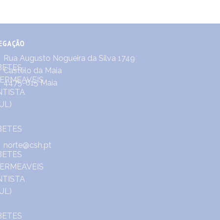
EGAÇÃO
Rua Augusto Nogueira da Silva 1749
Castêlo da Maia
4475-615 Maia
norte@csh.pt