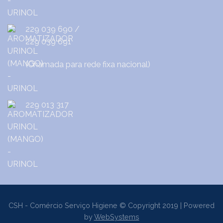
229 039 690
/
229 039 691
(Chamada para rede fixa nacional)
229 013 317
CSH - Comércio Serviço Higiene © Copyright 2019 | Powered
by
WebSystems