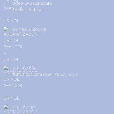
2680-458 Camarate
Lisboa, Portugal
comercial@csh.pt
219 487 680
(Chamada para rede fixa nacional)
219 487 198