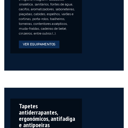
sinalética, sanitários, fontes de água,
cacifos, aromatizadores, saboneteiras,
piaçabas, cabides, espelhos, varões e
cortinas, porta-rolos, toalheiros,
torneiras, contentores assépticos,
muda-fraldas, cadeiras de bebé,
cinzeiros, entre outros (…).
VER EQUIPAMENTOS
Tapetes
antiderrapantes,
ergonómicos, antifadiga
e antipoeiras