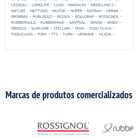
-
-
-
-
-
LESSEAU
LONGLIFE
LUXO
MAGNUM
MEDICLINICS
-
-
-
-
-
-
NATURE
NETTUNO
NILFISK
NOFER
NOTRAX
OMNIA
-
-
-
-
-
PROBBAX
PUBLISOLO
RESSOL
ROLLDRAP
ROSSIGNOL
-
-
-
-
-
RUBBERGOLD
RUBBERMAID
SANTRAL
SENDA
SIMEX
-
-
-
-
-
SIROCCO
SLIM LINE
STELLAIR
TASKI
TISSU CLASS
-
-
-
-
-
-
TISSUCLASS
TORK
TTS
TUPAI
URIWAVE
VILEDA
Marcas de produtos comercializados