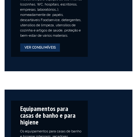
(cozinhas, WC, hospitais, escritórios,
empresas, laboratórios…),
nomeadamente de: papéis,
descartáveis Foodservice, detergentes,
utensílios de limpeza, utensílios de
cozinha e artigos de saúde, proteção e
bem-estar de vários materiais.
VER CONSUMÍVEIS
Equipamentos para
casas de banho e para
higiene
Os equipamentos para casas de banho
e higiene integram: secadores,