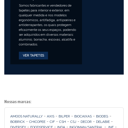
Somos fabricantes e vendedores de
tapetes para interior e exterior, em
qualquer medida e nos modelos
ergonómicos, antifadiga, antipoeiras e
antiderrapantes, os quais protegem
eficazmente os seus espaços, podendo
ser adquiridos em diversos materiais:
alumínio, borracha, escovas, alcatifa e
combinados.
VER TAPETES
Nossas marcas:
-
-
-
-
-
AMOOS NATURALLY
AXIS
BILPER
BIOCAIXAS
BIODEG
-
-
-
-
-
-
-
BOBRICK
CHICOPEE
CIF
CSH
CSJ
DECOR
DELABIE
-
-
-
-
-
DIVERSEY
FOODSERVICE
INDA
INGOMAN/SANTRAL
JNF