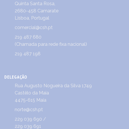
Quinta Santa Rosa,
2680-458 Camarate
Lisboa, Portugal
comercial@csh.pt
219 487 680
(Chamada para rede fixa nacional)
219 487 198
DELEGAÇÃO
Rua Augusto Nogueira da Silva 1749
Castêlo da Maia
4475-615 Maia
norte@csh.pt
229 039 690
/
229 039 691